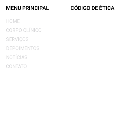
MENU PRINCIPAL
CÓDIGO DE ÉTICA
Os textos contidos neste site são
HOME
de caráter informativo. Todos os
CORPO CLÍNICO
procedimentos descritos somente
são indicados após um rigoroso
SERVIÇOS
exame do paciente e as
informações adicionais aos
DEPOIMENTOS
procedimentos deverão ser
NOTÍCIAS
avaliadas caso a caso.
CONTATO
Este site segue as determinações
do Manual de Publicidade Médica
e do Código de Ética Médica
(Resolução CFM nº 1974/11). Se
você observou algum item que
não esteja de acordo com o
Manual ou o Código de Ética, por
favor, entre em contato para
informar o problema.