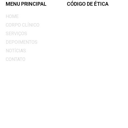
MENU PRINCIPAL
CÓDIGO DE ÉTICA
Os textos contidos neste site são
HOME
de caráter informativo. Todos os
CORPO CLÍNICO
procedimentos descritos somente
são indicados após um rigoroso
SERVIÇOS
exame do paciente e as
informações adicionais aos
DEPOIMENTOS
procedimentos deverão ser
NOTÍCIAS
avaliadas caso a caso.
CONTATO
Este site segue as determinações
do Manual de Publicidade Médica
e do Código de Ética Médica
(Resolução CFM nº 1974/11). Se
você observou algum item que
não esteja de acordo com o
Manual ou o Código de Ética, por
favor, entre em contato para
informar o problema.